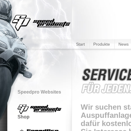
Start
Produkte
News
Speedpro Websites
Wir suchen s
Auspuffanlage
Shop
dafür kostenl