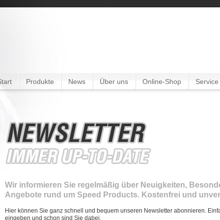
v
tart
Produkte
News
Über uns
Online-Shop
Service
Wir informieren Sie regelmäßig über Neuigkeiten, Besonde
Angebote rund um Speed Products. Kostenfrei und unver
Hier können Sie ganz schnell und bequem unseren Newsletter abonnieren. Ein
eingeben und schon sind Sie dabei.